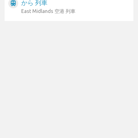
から 列車
train
East Midlands 空港 列車