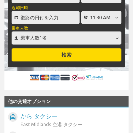
返却日時
乗車人数
検索
他の交通オプション
から タクシー
local_taxi
East Midlands 空港 タクシー