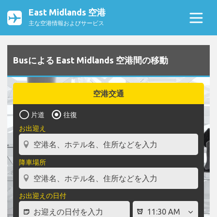
East Midlands 空港
主な空港情報およびサービス
Busによる East Midlands 空港間の移動
空港交通
片道
往復
お出迎え
降車場所
お出迎えの日付